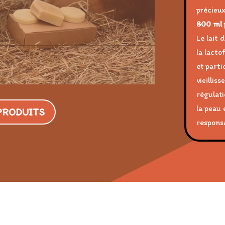
précieux
800 ml 
Le lait 
la lacto
et parti
vieillis
régulati
la peau 
 PRODUITS
responsa