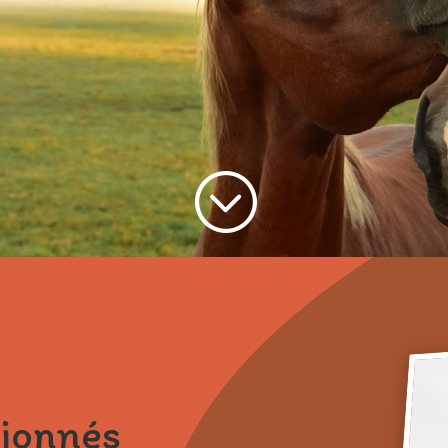
;
sionnés