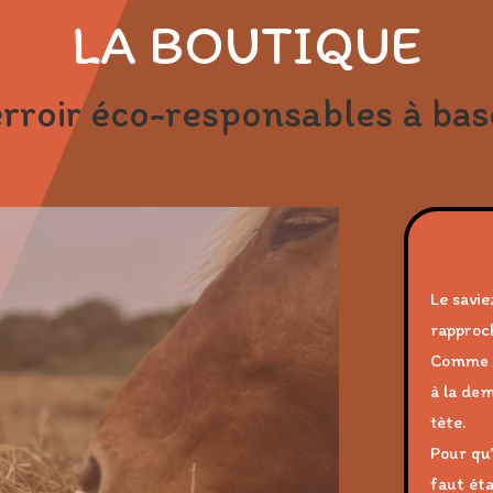
LA BOUTIQUE
rroir éco-responsables à bas
Le savie
rapproc
Comme n
à la dem
tète.
Pour qu’
faut éta