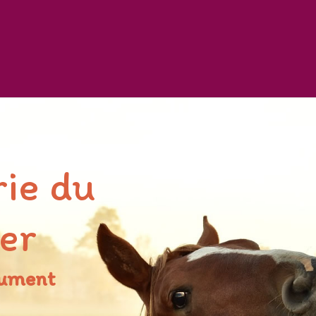
ie du
ier
jument