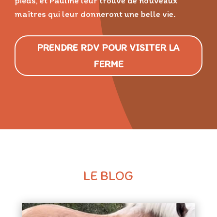
pieds, et Pauline leur trouve de nouveaux
maîtres qui leur donneront une belle vie.
PRENDRE RDV POUR VISITER LA
FERME
LE BLOG